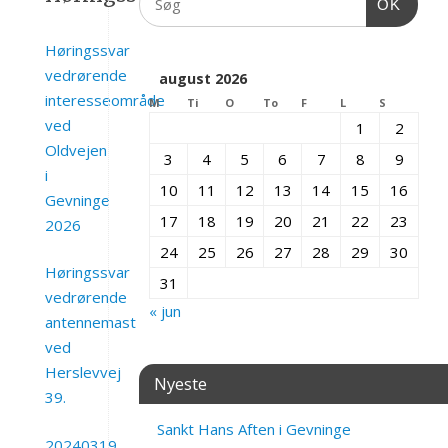
OK
Høringssvar
vedrørende
august 2026
interesseområde
M
Ti
O
To
F
L
S
ved
1
2
Oldvejen
3
4
5
6
7
8
9
i
10
11
12
13
14
15
16
Gevninge
17
18
19
20
21
22
23
2026
24
25
26
27
28
29
30
Høringssvar
31
vedrørende
« jun
antennemast
ved
Herslevvej
Nyeste
39.
Sankt Hans Aften i Gevninge
20240319