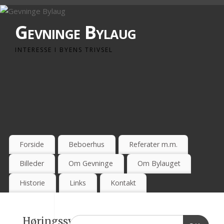
Gevninge Bylaug
INTERESSE I BYENS TRIVSEL
Forside
Beboerhus
Referater m.m.
Billeder
Om Gevninge
Om Bylauget
Historie
Links
Kontakt
Høringssvar