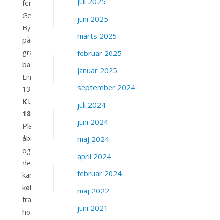
juli 2025
for
Gevninge
juni 2025
Bygade
marts 2025
på
græsplænen
februar 2025
bag
januar 2025
Lindenborgvej
september 2024
134.
Kl.
juli 2024
18.00
juni 2024
Pladsen
åbner
maj 2024
og
april 2024
der
februar 2024
kan
købes
maj 2022
fransk
juni 2021
hotdog,