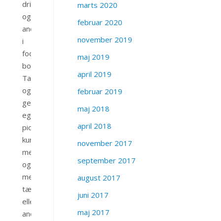
drikkevarer
marts 2020
og
februar 2020
andet
november 2019
i
fodboldafdelingens
maj 2019
bod.
april 2019
Tag
også
februar 2019
gerne
maj 2018
egen
april 2018
picnic
kurv
november 2017
med
september 2017
og
medbring
august 2017
tæppe
juni 2017
eller
maj 2017
andet