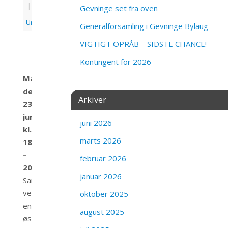
|
Gevninge set fra oven
Uncategorized
Generalforsamling i Gevninge Bylaug
tarer
VIGTIGT OPRÅB – SIDSTE CHANCE!
Kontingent for 2026
Mandag
den
Arkiver
23.
juni
juni 2026
kl.
marts 2026
18
–
februar 2026
20.30
januar 2026
Sankthansbål
ved
oktober 2025
engstien
august 2025
øst