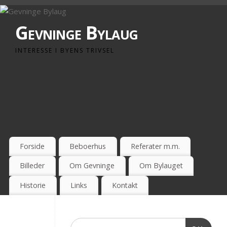
Gevninge Bylaug
INTERESSE I BYENS TRIVSEL
Forside
Beboerhus
Referater m.m.
Billeder
Om Gevninge
Om Bylauget
Historie
Links
Kontakt