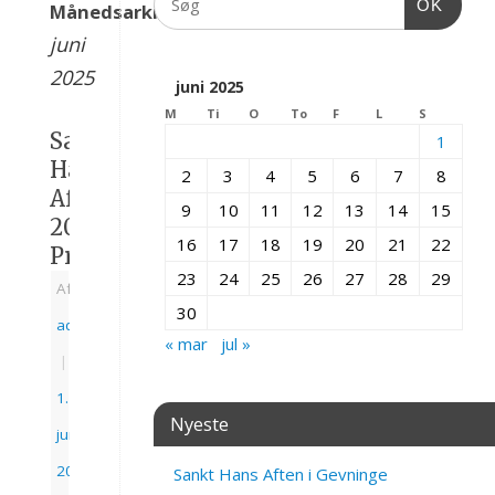
OK
Månedsarkiv:
juni
2025
juni 2025
M
Ti
O
To
F
L
S
Sankt
1
Hans
2
3
4
5
6
7
8
Aften
9
10
11
12
13
14
15
2025
16
17
18
19
20
21
22
Program
23
24
25
26
27
28
29
Af
30
admin
« mar
jul »
|
1.
Nyeste
juni
2025
Sankt Hans Aften i Gevninge