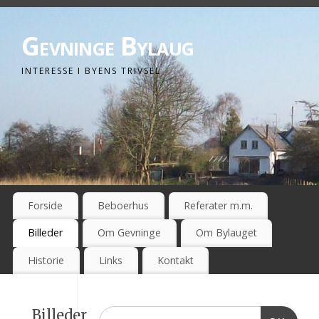
Gevninge Bylaug
INTERESSE I BYENS TRIVSEL
Forside
Beboerhus
Referater m.m.
Billeder
Om Gevninge
Om Bylauget
Historie
Links
Kontakt
Billeder