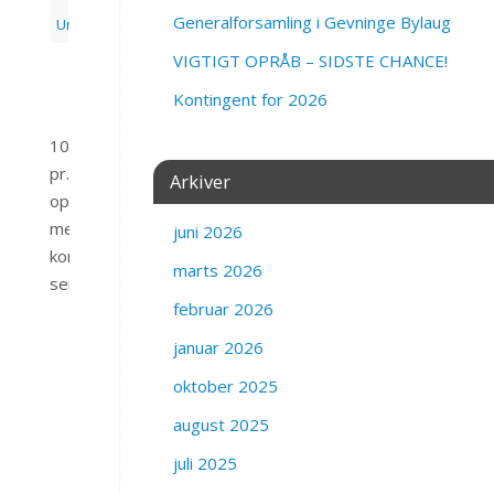
Generalforsamling i Gevninge Bylaug
Uncategorized
VIGTIGT OPRÅB – SIDSTE CHANCE!
tarer
Kontingent for 2026
100kr
pr.husstand
Arkiver
opkrævnings
metoder
juni 2026
kommer
marts 2026
senere
februar 2026
januar 2026
oktober 2025
august 2025
juli 2025