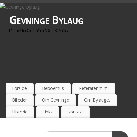
Gevninge Bylaug
INTERESSE I BYENS TRIVSEL
Forside
Beboerhus
Referater m.m.
Billeder
Om Gevninge
Om Bylauget
Historie
Links
Kontakt