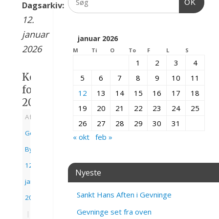
OK
Dagsarkiv:
12.
januar
januar 2026
2026
M
Ti
O
To
F
L
S
1
2
3
4
Kontingent
5
6
7
8
9
10
11
for
12
13
14
15
16
17
18
2026
19
20
21
22
23
24
25
Af
26
27
28
29
30
31
Gevninge
« okt
feb »
Bylaug
|
12.
Nyeste
januar
Sankt Hans Aften i Gevninge
2026
Gevninge set fra oven
|